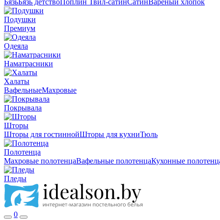
Бязь
Бязь детство
Поплин
Твил-сатин
Сатин
Вареный хлопок
Подушки
Премиум
Одеяла
Наматрасники
Халаты
Вафельные
Махровые
Покрывала
Шторы
Шторы для гостинной
Шторы для кухни
Тюль
Полотенца
Махровые полотенца
Вафельные полотенца
Кухонные полотенц
Пледы
0