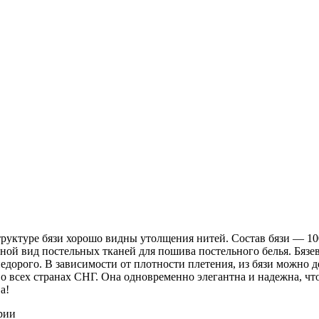
 структуре бязи хорошо видны утолщения нитей. Состав бязи ― 1
ной вид постельных тканей для пошива постельного белья. Бязев
недорого. В зависимости от плотности плетения, из бязи можно 
о всех странах СНГ. Она одновременно элегантна и надежна, чт
а!
рии