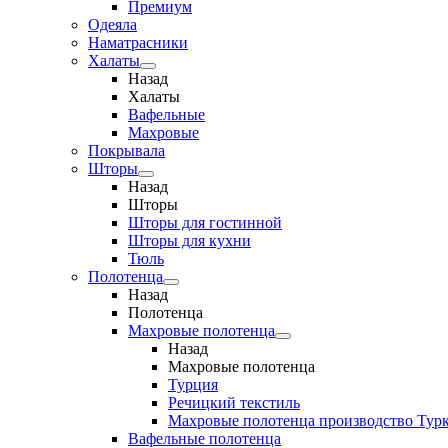
Премиум
Одеяла
Наматрасники
Халаты
Назад
Халаты
Вафельные
Махровые
Покрывала
Шторы
Назад
Шторы
Шторы для гостинной
Шторы для кухни
Тюль
Полотенца
Назад
Полотенца
Махровые полотенца
Назад
Махровые полотенца
Турция
Речицкий текстиль
Махровые полотенца производство Тур
Вафельные полотенца