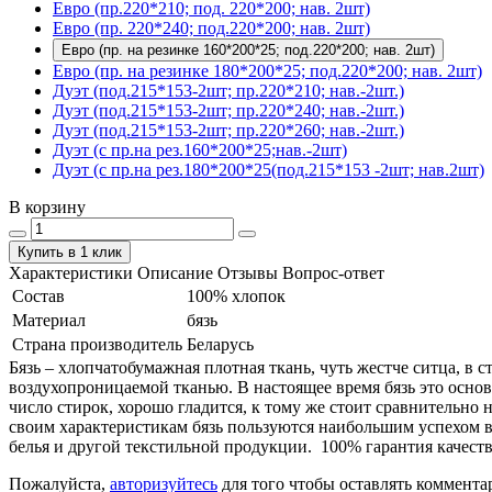
Евро (пр.220*210; под. 220*200; нав. 2шт)
Евро (пр. 220*240; под.220*200; нав. 2шт)
Евро (пр. на резинке 160*200*25; под.220*200; нав. 2шт)
Евро (пр. на резинке 180*200*25; под.220*200; нав. 2шт)
Дуэт (под.215*153-2шт; пр.220*210; нав.-2шт.)
Дуэт (под.215*153-2шт; пр.220*240; нав.-2шт.)
Дуэт (под.215*153-2шт; пр.220*260; нав.-2шт.)
Дуэт (с пр.на рез.160*200*25;нав.-2шт)
Дуэт (с пр.на рез.180*200*25(под.215*153 -2шт; нав.2шт)
В корзину
Купить в 1 клик
Характеристики
Описание
Отзывы
Вопрос-ответ
Состав
100% хлопок
Материал
бязь
Страна производитель
Беларусь
Бязь – хлопчатобумажная плотная ткань, чуть жестче ситца, в
воздухопроницаемой тканью. В настоящее время бязь это основ
число стирок, хорошо гладится, к тому же стоит сравнительно 
своим характеристикам бязь пользуются наибольшим успехом в
белья и другой текстильной продукции. 100% гарантия качеств
Пожалуйста,
авторизуйтесь
для того чтобы оставлять коммента