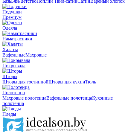
Бязь
Бязь детство
Поплин
Твил-сатин
Сатин
Вареный хлопок
Подушки
Премиум
Одеяла
Наматрасники
Халаты
Вафельные
Махровые
Покрывала
Шторы
Шторы для гостинной
Шторы для кухни
Тюль
Полотенца
Махровые полотенца
Вафельные полотенца
Кухонные
полотенца
Пледы