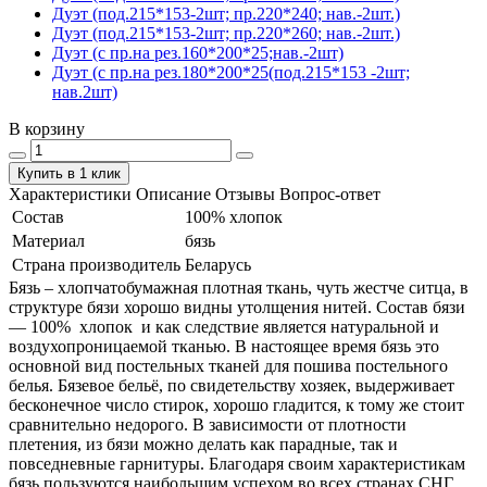
Дуэт (под.215*153-2шт; пр.220*240; нав.-2шт.)
Дуэт (под.215*153-2шт; пр.220*260; нав.-2шт.)
Дуэт (с пр.на рез.160*200*25;нав.-2шт)
Дуэт (с пр.на рез.180*200*25(под.215*153 -2шт;
нав.2шт)
В корзину
Купить в 1 клик
Характеристики
Описание
Отзывы
Вопрос-ответ
Состав
100% хлопок
Материал
бязь
Страна производитель
Беларусь
Бязь – хлопчатобумажная плотная ткань, чуть жестче ситца, в
структуре бязи хорошо видны утолщения нитей. Состав бязи
― 100% хлопок и как следствие является натуральной и
воздухопроницаемой тканью. В настоящее время бязь это
основной вид постельных тканей для пошива постельного
белья. Бязевое бельё, по свидетельству хозяек, выдерживает
бесконечное число стирок, хорошо гладится, к тому же стоит
сравнительно недорого. В зависимости от плотности
плетения, из бязи можно делать как парадные, так и
повседневные гарнитуры. Благодаря своим характеристикам
бязь пользуются наибольшим успехом во всех странах СНГ.