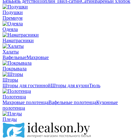
Бязь
Бязь детство
Поплин
Твил-сатин
Сатин
Вареный хлопок
Подушки
Премиум
Одеяла
Наматрасники
Халаты
Вафельные
Махровые
Покрывала
Шторы
Шторы для гостинной
Шторы для кухни
Тюль
Полотенца
Махровые полотенца
Вафельные полотенца
Кухонные
полотенца
Пледы