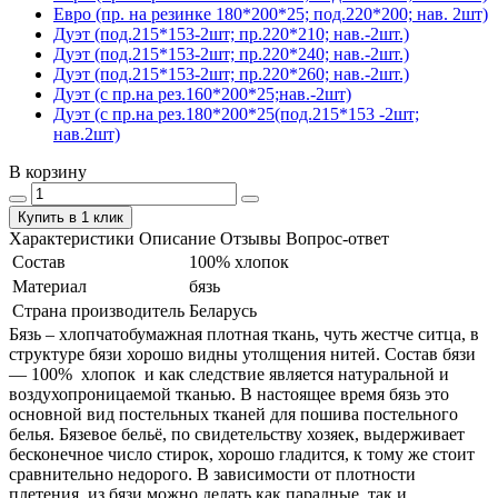
Евро (пр. на резинке 180*200*25; под.220*200; нав. 2шт)
Дуэт (под.215*153-2шт; пр.220*210; нав.-2шт.)
Дуэт (под.215*153-2шт; пр.220*240; нав.-2шт.)
Дуэт (под.215*153-2шт; пр.220*260; нав.-2шт.)
Дуэт (с пр.на рез.160*200*25;нав.-2шт)
Дуэт (с пр.на рез.180*200*25(под.215*153 -2шт;
нав.2шт)
В корзину
Купить в 1 клик
Характеристики
Описание
Отзывы
Вопрос-ответ
Состав
100% хлопок
Материал
бязь
Страна производитель
Беларусь
Бязь – хлопчатобумажная плотная ткань, чуть жестче ситца, в
структуре бязи хорошо видны утолщения нитей. Состав бязи
― 100% хлопок и как следствие является натуральной и
воздухопроницаемой тканью. В настоящее время бязь это
основной вид постельных тканей для пошива постельного
белья. Бязевое бельё, по свидетельству хозяек, выдерживает
бесконечное число стирок, хорошо гладится, к тому же стоит
сравнительно недорого. В зависимости от плотности
плетения, из бязи можно делать как парадные, так и