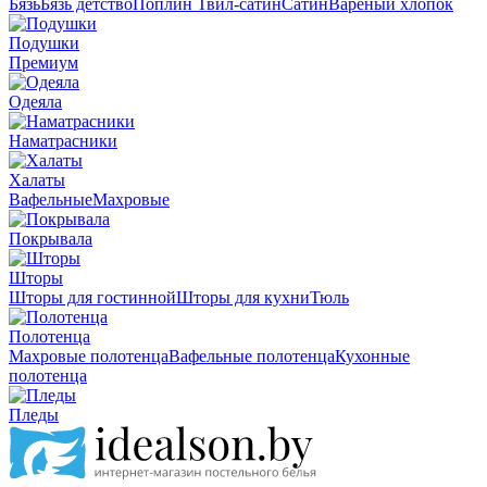
Бязь
Бязь детство
Поплин
Твил-сатин
Сатин
Вареный хлопок
Подушки
Премиум
Одеяла
Наматрасники
Халаты
Вафельные
Махровые
Покрывала
Шторы
Шторы для гостинной
Шторы для кухни
Тюль
Полотенца
Махровые полотенца
Вафельные полотенца
Кухонные
полотенца
Пледы