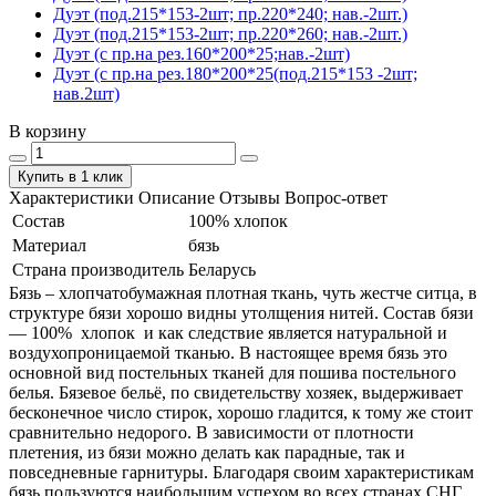
Дуэт (под.215*153-2шт; пр.220*240; нав.-2шт.)
Дуэт (под.215*153-2шт; пр.220*260; нав.-2шт.)
Дуэт (с пр.на рез.160*200*25;нав.-2шт)
Дуэт (с пр.на рез.180*200*25(под.215*153 -2шт;
нав.2шт)
В корзину
Купить в 1 клик
Характеристики
Описание
Отзывы
Вопрос-ответ
Состав
100% хлопок
Материал
бязь
Страна производитель
Беларусь
Бязь – хлопчатобумажная плотная ткань, чуть жестче ситца, в
структуре бязи хорошо видны утолщения нитей. Состав бязи
― 100% хлопок и как следствие является натуральной и
воздухопроницаемой тканью. В настоящее время бязь это
основной вид постельных тканей для пошива постельного
белья. Бязевое бельё, по свидетельству хозяек, выдерживает
бесконечное число стирок, хорошо гладится, к тому же стоит
сравнительно недорого. В зависимости от плотности
плетения, из бязи можно делать как парадные, так и
повседневные гарнитуры. Благодаря своим характеристикам
бязь пользуются наибольшим успехом во всех странах СНГ.