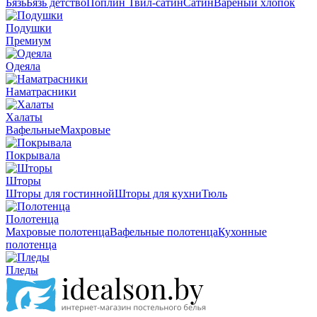
Бязь
Бязь детство
Поплин
Твил-сатин
Сатин
Вареный хлопок
Подушки
Премиум
Одеяла
Наматрасники
Халаты
Вафельные
Махровые
Покрывала
Шторы
Шторы для гостинной
Шторы для кухни
Тюль
Полотенца
Махровые полотенца
Вафельные полотенца
Кухонные
полотенца
Пледы