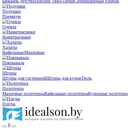
Бязь
Бязь детство
Поплин
Твил-сатин
Сатин
Вареный хлопок
Подушки
Премиум
Одеяла
Наматрасники
Халаты
Вафельные
Махровые
Покрывала
Шторы
Шторы для гостинной
Шторы для кухни
Тюль
Полотенца
Махровые полотенца
Вафельные полотенца
Кухонные полотенц
Пледы
0