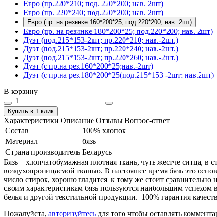
Евро (пр.220*210; под. 220*200; нав. 2шт)
Евро (пр. 220*240; под.220*200; нав. 2шт)
Евро (пр. на резинке 160*200*25; под.220*200; нав. 2шт)
Евро (пр. на резинке 180*200*25; под.220*200; нав. 2шт)
Дуэт (под.215*153-2шт; пр.220*210; нав.-2шт.)
Дуэт (под.215*153-2шт; пр.220*240; нав.-2шт.)
Дуэт (под.215*153-2шт; пр.220*260; нав.-2шт.)
Дуэт (с пр.на рез.160*200*25;нав.-2шт)
Дуэт (с пр.на рез.180*200*25(под.215*153 -2шт; нав.2шт)
В корзину
Купить в 1 клик
Характеристики
Описание
Отзывы
Вопрос-ответ
Состав
100% хлопок
Материал
бязь
Страна производитель
Беларусь
Бязь – хлопчатобумажная плотная ткань, чуть жестче ситца, в
воздухопроницаемой тканью. В настоящее время бязь это основ
число стирок, хорошо гладится, к тому же стоит сравнительно 
своим характеристикам бязь пользуются наибольшим успехом в
белья и другой текстильной продукции. 100% гарантия качеств
Пожалуйста,
авторизуйтесь
для того чтобы оставлять коммента