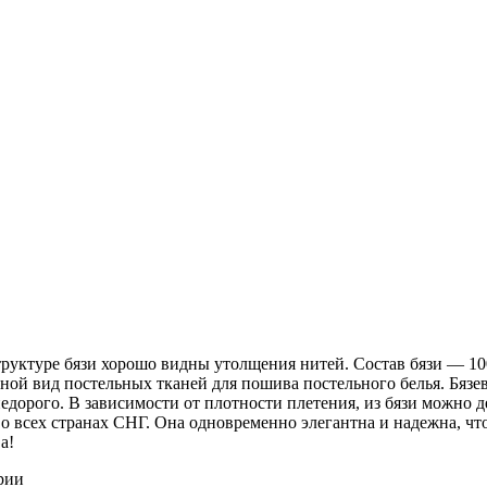
 структуре бязи хорошо видны утолщения нитей. Состав бязи ― 1
ной вид постельных тканей для пошива постельного белья. Бязев
недорого. В зависимости от плотности плетения, из бязи можно 
о всех странах СНГ. Она одновременно элегантна и надежна, чт
а!
рии