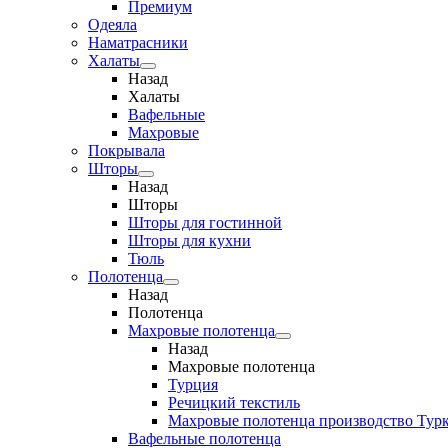
Премиум
Одеяла
Наматрасники
Халаты
Назад
Халаты
Вафельные
Махровые
Покрывала
Шторы
Назад
Шторы
Шторы для гостинной
Шторы для кухни
Тюль
Полотенца
Назад
Полотенца
Махровые полотенца
Назад
Махровые полотенца
Турция
Речицкий текстиль
Махровые полотенца производство Тур
Вафельные полотенца