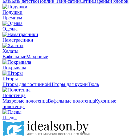
Бязь
Бязь детство
Поплин
Твил-сатин
Сатин
Вареный хлопок
Подушки
Премиум
Одеяла
Наматрасники
Халаты
Вафельные
Махровые
Покрывала
Шторы
Шторы для гостинной
Шторы для кухни
Тюль
Полотенца
Махровые полотенца
Вафельные полотенца
Кухонные
полотенца
Пледы