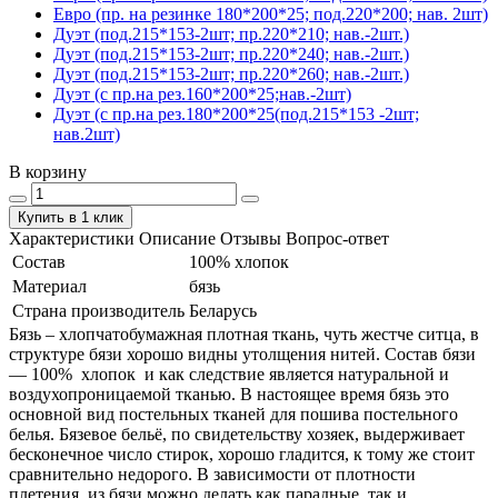
Евро (пр. на резинке 180*200*25; под.220*200; нав. 2шт)
Дуэт (под.215*153-2шт; пр.220*210; нав.-2шт.)
Дуэт (под.215*153-2шт; пр.220*240; нав.-2шт.)
Дуэт (под.215*153-2шт; пр.220*260; нав.-2шт.)
Дуэт (с пр.на рез.160*200*25;нав.-2шт)
Дуэт (с пр.на рез.180*200*25(под.215*153 -2шт;
нав.2шт)
В корзину
Купить в 1 клик
Характеристики
Описание
Отзывы
Вопрос-ответ
Состав
100% хлопок
Материал
бязь
Страна производитель
Беларусь
Бязь – хлопчатобумажная плотная ткань, чуть жестче ситца, в
структуре бязи хорошо видны утолщения нитей. Состав бязи
― 100% хлопок и как следствие является натуральной и
воздухопроницаемой тканью. В настоящее время бязь это
основной вид постельных тканей для пошива постельного
белья. Бязевое бельё, по свидетельству хозяек, выдерживает
бесконечное число стирок, хорошо гладится, к тому же стоит
сравнительно недорого. В зависимости от плотности
плетения, из бязи можно делать как парадные, так и