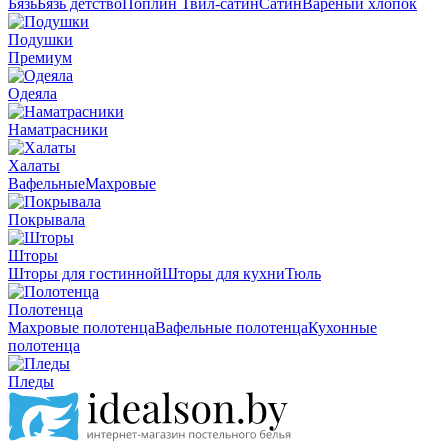
Бязь
Бязь детство
Поплин
Твил-сатин
Сатин
Вареный хлопок
Подушки
Премиум
Одеяла
Наматрасники
Халаты
Вафельные
Махровые
Покрывала
Шторы
Шторы для гостинной
Шторы для кухни
Тюль
Полотенца
Махровые полотенца
Вафельные полотенца
Кухонные
полотенца
Пледы