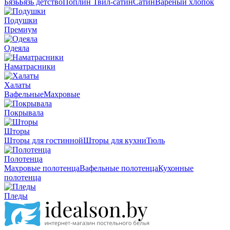
Бязь
Бязь детство
Поплин
Твил-сатин
Сатин
Вареный хлопок
Подушки
Премиум
Одеяла
Наматрасники
Халаты
Вафельные
Махровые
Покрывала
Шторы
Шторы для гостинной
Шторы для кухни
Тюль
Полотенца
Махровые полотенца
Вафельные полотенца
Кухонные
полотенца
Пледы