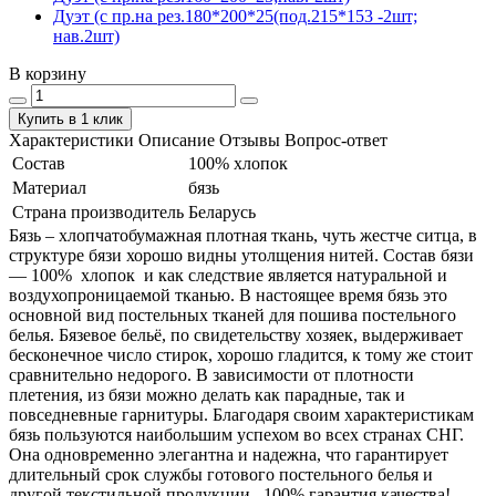
Дуэт (с пр.на рез.180*200*25(под.215*153 -2шт;
нав.2шт)
В корзину
Купить в 1 клик
Характеристики
Описание
Отзывы
Вопрос-ответ
Состав
100% хлопок
Материал
бязь
Страна производитель
Беларусь
Бязь – хлопчатобумажная плотная ткань, чуть жестче ситца, в
структуре бязи хорошо видны утолщения нитей. Состав бязи
― 100% хлопок и как следствие является натуральной и
воздухопроницаемой тканью. В настоящее время бязь это
основной вид постельных тканей для пошива постельного
белья. Бязевое бельё, по свидетельству хозяек, выдерживает
бесконечное число стирок, хорошо гладится, к тому же стоит
сравнительно недорого. В зависимости от плотности
плетения, из бязи можно делать как парадные, так и
повседневные гарнитуры. Благодаря своим характеристикам
бязь пользуются наибольшим успехом во всех странах СНГ.
Она одновременно элегантна и надежна, что гарантирует
длительный срок службы готового постельного белья и
другой текстильной продукции. 100% гарантия качества!