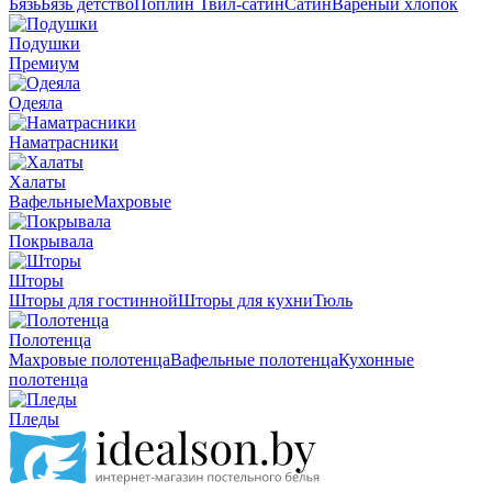
Бязь
Бязь детство
Поплин
Твил-сатин
Сатин
Вареный хлопок
Подушки
Премиум
Одеяла
Наматрасники
Халаты
Вафельные
Махровые
Покрывала
Шторы
Шторы для гостинной
Шторы для кухни
Тюль
Полотенца
Махровые полотенца
Вафельные полотенца
Кухонные
полотенца
Пледы