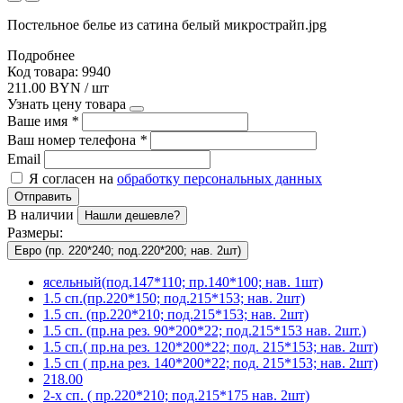
Постельное белье из сатина белый микрострайп.jpg
Подробнее
Код товара: 9940
211.00 BYN / шт
Узнать цену товара
Ваше имя
*
Ваш номер телефона
*
Email
Я согласен на
обработку персональных данных
Отправить
В наличии
Нашли дешевле?
Размеры:
Евро (пр. 220*240; под.220*200; нав. 2шт)
ясельный(под.147*110; пр.140*100; нав. 1шт)
1.5 сп.(пр.220*150; под.215*153; нав. 2шт)
1.5 сп. (пр.220*210; под.215*153; нав. 2шт)
1.5 сп. (пр.на рез. 90*200*22; под.215*153 нав. 2шт.)
1.5 сп.( пр.на рез. 120*200*22; под. 215*153; нав. 2шт)
1.5 сп ( пр.на рез. 140*200*22; под. 215*153; нав. 2шт)
218.00
2-х сп. ( пр.220*210; под.215*175 нав. 2шт)