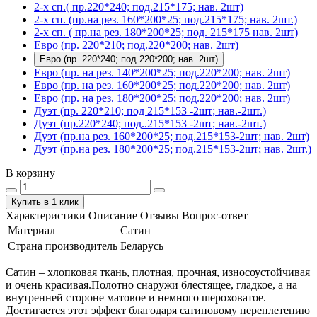
2-х сп.( пр.220*240; под.215*175; нав. 2шт)
2-х сп. (пр.на рез. 160*200*25; под.215*175; нав. 2шт.)
2-х сп. ( пр.на рез. 180*200*25; под. 215*175 нав. 2шт)
Евро (пр. 220*210; под.220*200; нав. 2шт)
Евро (пр. 220*240; под.220*200; нав. 2шт)
Евро (пр. на рез. 140*200*25; под.220*200; нав. 2шт)
Евро (пр. на рез. 160*200*25; под.220*200; нав. 2шт)
Евро (пр. на рез. 180*200*25; под.220*200; нав. 2шт)
Дуэт (пр. 220*210; под 215*153 -2шт; нав.-2шт.)
Дуэт (пр.220*240; под..215*153 -2шт; нав.-2шт.)
Дуэт (пр.на рез. 160*200*25; под.215*153-2шт; нав. 2шт)
Дуэт (пр.на рез. 180*200*25; под.215*153-2шт; нав. 2шт.)
В корзину
Купить в 1 клик
Характеристики
Описание
Отзывы
Вопрос-ответ
Материал
Сатин
Страна производитель
Беларусь
Сатин – хлопковая ткань, плотная, прочная, износоустойчивая
и очень красивая.Полотно снаружи блестящее, гладкое, а на
внутренней стороне матовое и немного шероховатое.
Достигается этот эффект благодаря сатиновому переплетению