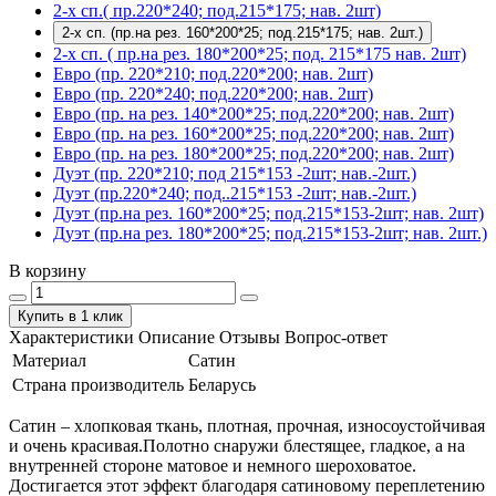
2-х сп.( пр.220*240; под.215*175; нав. 2шт)
2-х сп. (пр.на рез. 160*200*25; под.215*175; нав. 2шт.)
2-х сп. ( пр.на рез. 180*200*25; под. 215*175 нав. 2шт)
Евро (пр. 220*210; под.220*200; нав. 2шт)
Евро (пр. 220*240; под.220*200; нав. 2шт)
Евро (пр. на рез. 140*200*25; под.220*200; нав. 2шт)
Евро (пр. на рез. 160*200*25; под.220*200; нав. 2шт)
Евро (пр. на рез. 180*200*25; под.220*200; нав. 2шт)
Дуэт (пр. 220*210; под 215*153 -2шт; нав.-2шт.)
Дуэт (пр.220*240; под..215*153 -2шт; нав.-2шт.)
Дуэт (пр.на рез. 160*200*25; под.215*153-2шт; нав. 2шт)
Дуэт (пр.на рез. 180*200*25; под.215*153-2шт; нав. 2шт.)
В корзину
Купить в 1 клик
Характеристики
Описание
Отзывы
Вопрос-ответ
Материал
Сатин
Страна производитель
Беларусь
Сатин – хлопковая ткань, плотная, прочная, износоустойчивая
и очень красивая.Полотно снаружи блестящее, гладкое, а на
внутренней стороне матовое и немного шероховатое.
Достигается этот эффект благодаря сатиновому переплетению