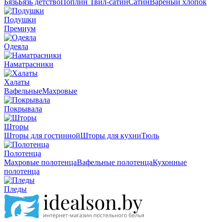
Бязь
Бязь детство
Поплин
Твил-сатин
Сатин
Вареный хлопок
Подушки
Премиум
Одеяла
Наматрасники
Халаты
Вафельные
Махровые
Покрывала
Шторы
Шторы для гостинной
Шторы для кухни
Тюль
Полотенца
Махровые полотенца
Вафельные полотенца
Кухонные
полотенца
Пледы