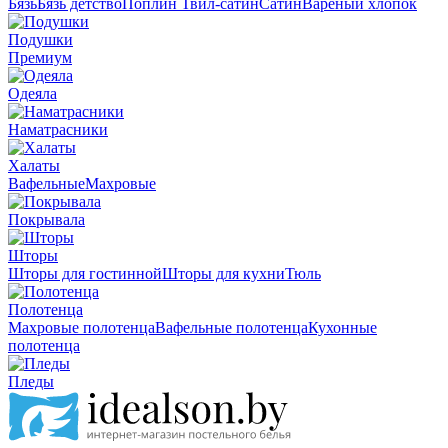
Бязь
Бязь детство
Поплин
Твил-сатин
Сатин
Вареный хлопок
Подушки
Премиум
Одеяла
Наматрасники
Халаты
Вафельные
Махровые
Покрывала
Шторы
Шторы для гостинной
Шторы для кухни
Тюль
Полотенца
Махровые полотенца
Вафельные полотенца
Кухонные
полотенца
Пледы