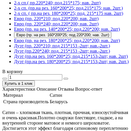
2-х сп.( пр.220*240; под.215*175; нав. 2шт)
2-х сп. (пр.на рез. 160*200*25; под.215*175; нав. 2шт.)
2-х сп. ( пр.на рез. 180*200*25; под. 215*175 нав. 2шт)
Евро (пр. 220*210; под.220*200; нав. 2шт)
Евро (пр. 220*240; под.220*200; нав. 2шт)
Евро (пр. на рез. 140*200*25; под.220*200; нав. 2шт)
Евро (пр. на рез. 160*200*25; под.220*200; нав. 2шт)
Евро (пр. на рез. 180*200*25; под.220*200; нав. 2шт)
Дуэт (пр. 220*210; под 215*153 -2шт; нав.-2шт.)
Дуэт (пр.220*240; под..215*153 -2шт; нав.-2шт.)
Дуэт (пр.на рез. 160*200*25; под.215*153-2шт; нав. 2шт)
Дуэт (пр.на рез. 180*200*25; под.215*153-2шт; нав. 2шт.)
В корзину
Купить в 1 клик
Характеристики
Описание
Отзывы
Вопрос-ответ
Материал
Сатин
Страна производитель
Беларусь
Сатин – хлопковая ткань, плотная, прочная, износоустойчивая
и очень красивая.Полотно снаружи блестящее, гладкое, а на
внутренней стороне матовое и немного шероховатое.
Достигается этот эффект благодаря сатиновому переплетению