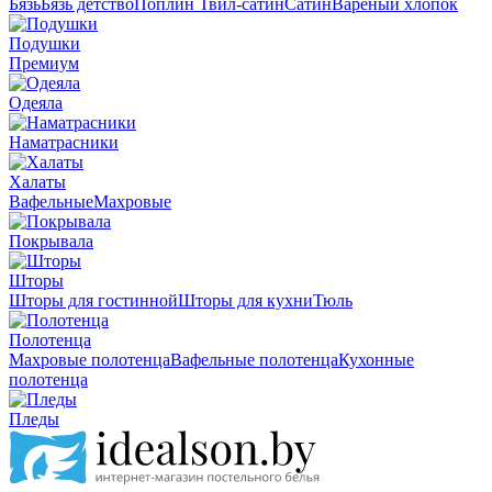
Бязь
Бязь детство
Поплин
Твил-сатин
Сатин
Вареный хлопок
Подушки
Премиум
Одеяла
Наматрасники
Халаты
Вафельные
Махровые
Покрывала
Шторы
Шторы для гостинной
Шторы для кухни
Тюль
Полотенца
Махровые полотенца
Вафельные полотенца
Кухонные
полотенца
Пледы