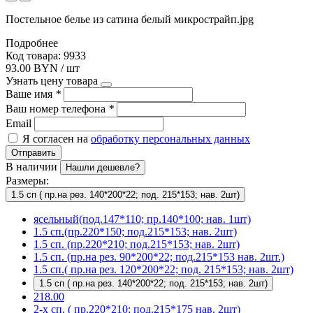
Постельное белье из сатина белый микрострайп.jpg
Подробнее
Код товара: 9933
93.00 BYN / шт
Узнать цену товара
Ваше имя
*
Ваш номер телефона
*
Email
Я согласен на
обработку персональных данных
Отправить
В наличии
Нашли дешевле?
Размеры:
1.5 сп ( пр.на рез. 140*200*22; под. 215*153; нав. 2шт)
ясельный(под.147*110; пр.140*100; нав. 1шт)
1.5 сп.(пр.220*150; под.215*153; нав. 2шт)
1.5 сп. (пр.220*210; под.215*153; нав. 2шт)
1.5 сп. (пр.на рез. 90*200*22; под.215*153 нав. 2шт.)
1.5 сп.( пр.на рез. 120*200*22; под. 215*153; нав. 2шт)
1.5 сп ( пр.на рез. 140*200*22; под. 215*153; нав. 2шт)
218.00
2-х сп. ( пр.220*210; под.215*175 нав. 2шт)