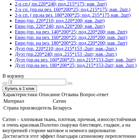
2-х сп.( пр.220*240; под.215*175; нав. 2шт)
2-х сп. (пр.на рез. 160*200*25; под.215*175; нав. 2шт.)
2-х сп. ( пр.на рез. 180*200*25; под. 215*175 нав. 2шт)
Евро (пр. 220*210; под.220*200; нав. 2шт)
Евро (пр. 220*240; под.220*200; нав. 2шт)
Евро (пр. на рез. 140*200*25; под.220*200; нав. 2шт)
Евро (пр. на рез. 160*200*25; под.220*200; нав. 2шт)
Евро (пр. на рез. 180*200*25; под.220*200; нав. 2шт)
Дуэт (пр. 220*210; под 215*153 -2шт; нав.-2шт.)
Дуэт (пр.220*240; под..215*153 -2шт; нав.-2шт.)
Дуэт (пр.на рез. 160*200*25; под.215*153-2шт; нав. 2шт)
Дуэт (пр.на рез. 180*200*25; под.215*153-2шт; нав. 2шт.)
В корзину
Купить в 1 клик
Характеристики
Описание
Отзывы
Вопрос-ответ
Материал
Сатин
Страна производитель
Беларусь
Сатин – хлопковая ткань, плотная, прочная, износоустойчивая
и очень красивая.Полотно снаружи блестящее, гладкое, а на
внутренней стороне матовое и немного шероховатое.
Достигается этот эффект благодаря сатиновому переплетению