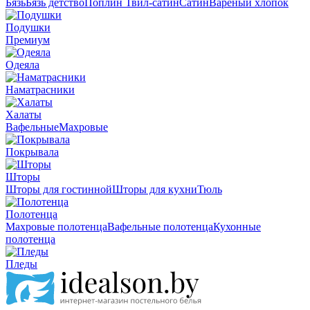
Бязь
Бязь детство
Поплин
Твил-сатин
Сатин
Вареный хлопок
Подушки
Премиум
Одеяла
Наматрасники
Халаты
Вафельные
Махровые
Покрывала
Шторы
Шторы для гостинной
Шторы для кухни
Тюль
Полотенца
Махровые полотенца
Вафельные полотенца
Кухонные
полотенца
Пледы