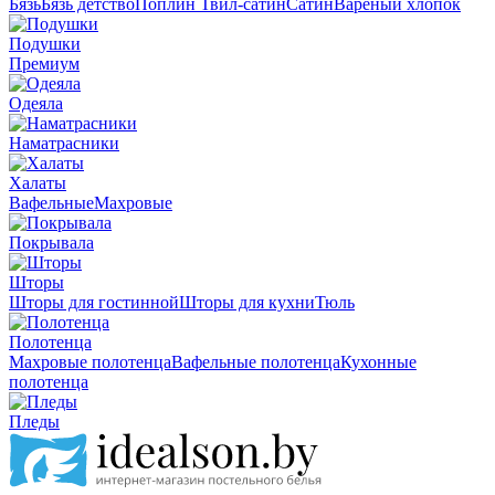
Бязь
Бязь детство
Поплин
Твил-сатин
Сатин
Вареный хлопок
Подушки
Премиум
Одеяла
Наматрасники
Халаты
Вафельные
Махровые
Покрывала
Шторы
Шторы для гостинной
Шторы для кухни
Тюль
Полотенца
Махровые полотенца
Вафельные полотенца
Кухонные
полотенца
Пледы