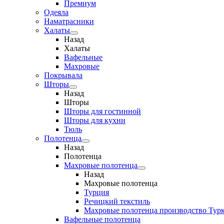
Премиум
Одеяла
Наматрасники
Халаты
Назад
Халаты
Вафельные
Махровые
Покрывала
Шторы
Назад
Шторы
Шторы для гостинной
Шторы для кухни
Тюль
Полотенца
Назад
Полотенца
Махровые полотенца
Назад
Махровые полотенца
Турция
Речицкий текстиль
Махровые полотенца производство Тур
Вафельные полотенца