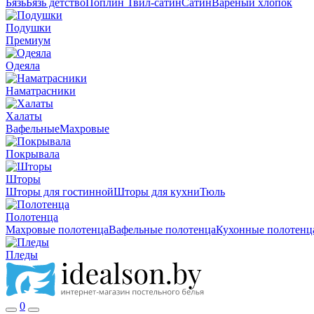
Бязь
Бязь детство
Поплин
Твил-сатин
Сатин
Вареный хлопок
Подушки
Премиум
Одеяла
Наматрасники
Халаты
Вафельные
Махровые
Покрывала
Шторы
Шторы для гостинной
Шторы для кухни
Тюль
Полотенца
Махровые полотенца
Вафельные полотенца
Кухонные полотенц
Пледы
0