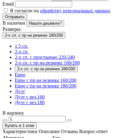
Email
Я согласен на
обработку персональных данных
Отправить
В наличии
Нашли дешевле?
Размеры:
2-х сп. с пр на резинке 180/200
1.5 сп.
2-х сп.
2-х сп. с простынью 220-240
2-х сп. с пр на резинке 160/200
2-х сп. с пр на резинке 180/200
Евро
Евро с пр на резинке 160/200
Евро с пр на резинке 180/200
Дуэт
Дуэт с рез.160
Дуэт с рез.180
В корзину
Купить в 1 клик
Характеристики
Описание
Отзывы
Вопрос-ответ
Материал
Бязь