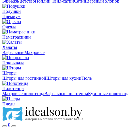
Бязь
Бязь детство
Поплин
Твил-сатин
Сатин
Вареный хлопок
Подушки
Премиум
Одеяла
Наматрасники
Халаты
Вафельные
Махровые
Покрывала
Шторы
Шторы для гостинной
Шторы для кухни
Тюль
Полотенца
Махровые полотенца
Вафельные полотенца
Кухонные полотенц
Пледы
0