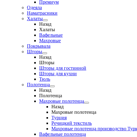
Премиум
Одеяла
Наматрасники
Халаты
Назад
Халаты
Вафельные
Махровые
Покрывала
Шторы
Назад
Шторы
Шторы для гостинной
Шторы для кухни
Тюль
Полотенца
Назад
Полотенца
Махровые полотенца
Назад
Махровые полотенца
Турция
Речицкий текстиль
Махровые полотенца производство Тур
Вафельные полотенца