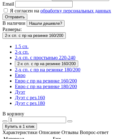
Email
Я согласен на
обработку персональных данных
Отправить
В наличии
Нашли дешевле?
Размеры:
2-х сп. с пр на резинке 160/200
1.5 сп.
2-х сп.
2-х сп. с простынью 220-240
2-х сп. с пр на резинке 160/200
2-х сп. с пр на резинке 180/200
Евро
Евро с пр на резинке 160/200
Евро с пр на резинке 180/200
Дуэт
Дуэт с рез.160
Дуэт с рез.180
В корзину
Купить в 1 клик
Характеристики
Описание
Отзывы
Вопрос-ответ
Материал
Бязь