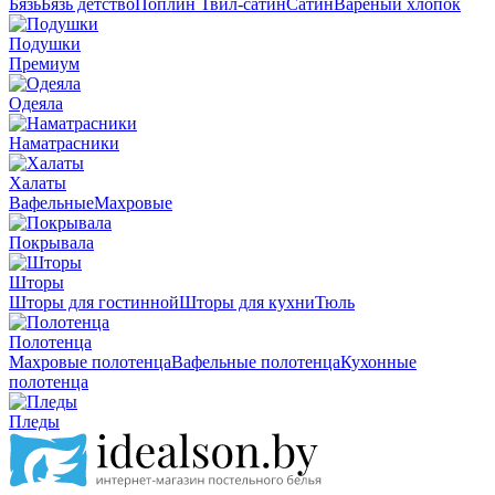
Бязь
Бязь детство
Поплин
Твил-сатин
Сатин
Вареный хлопок
Подушки
Премиум
Одеяла
Наматрасники
Халаты
Вафельные
Махровые
Покрывала
Шторы
Шторы для гостинной
Шторы для кухни
Тюль
Полотенца
Махровые полотенца
Вафельные полотенца
Кухонные
полотенца
Пледы