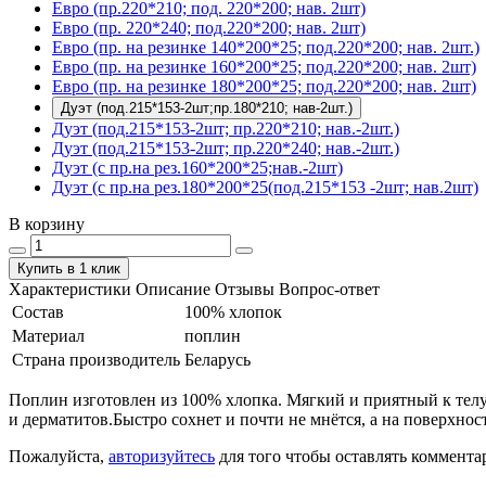
Евро (пр.220*210; под. 220*200; нав. 2шт)
Евро (пр. 220*240; под.220*200; нав. 2шт)
Евро (пр. на резинке 140*200*25; под.220*200; нав. 2шт.)
Евро (пр. на резинке 160*200*25; под.220*200; нав. 2шт)
Евро (пр. на резинке 180*200*25; под.220*200; нав. 2шт)
Дуэт (под.215*153-2шт;пр.180*210; нав-2шт.)
Дуэт (под.215*153-2шт; пр.220*210; нав.-2шт.)
Дуэт (под.215*153-2шт; пр.220*240; нав.-2шт.)
Дуэт (с пр.на рез.160*200*25;нав.-2шт)
Дуэт (с пр.на рез.180*200*25(под.215*153 -2шт; нав.2шт)
В корзину
Купить в 1 клик
Характеристики
Описание
Отзывы
Вопрос-ответ
Состав
100% хлопок
Материал
поплин
Страна производитель
Беларусь
Поплин изготовлен из 100% хлопка. Мягкий и приятный к телу.
и дерматитов.Быстро сохнет и почти не мнётся, а на поверхнос
Пожалуйста,
авторизуйтесь
для того чтобы оставлять коммента