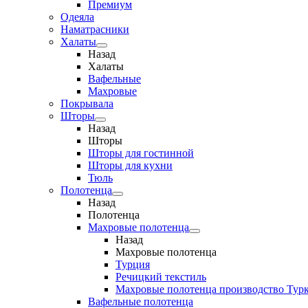
Премиум
Одеяла
Наматрасники
Халаты
Назад
Халаты
Вафельные
Махровые
Покрывала
Шторы
Назад
Шторы
Шторы для гостинной
Шторы для кухни
Тюль
Полотенца
Назад
Полотенца
Махровые полотенца
Назад
Махровые полотенца
Турция
Речицкий текстиль
Махровые полотенца производство Тур
Вафельные полотенца