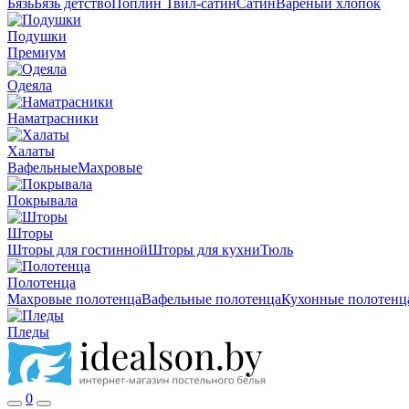
Бязь
Бязь детство
Поплин
Твил-сатин
Сатин
Вареный хлопок
Подушки
Премиум
Одеяла
Наматрасники
Халаты
Вафельные
Махровые
Покрывала
Шторы
Шторы для гостинной
Шторы для кухни
Тюль
Полотенца
Махровые полотенца
Вафельные полотенца
Кухонные полотенц
Пледы
0