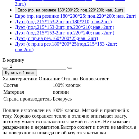
2шт.)
Евро (пр. на резинке 160*200*25; под.220*200; нав. 2шт)
Евро (пр. на резинке 180*200*25; под.220*200; нав. 2шт)
Дуэт (под.215*153-2шт;пр.180*210; нав-2шт.)
Дуэт (под.215*153-2шт; пр.220*210; нав.-2шт.)
Дуэт (под.215*153-2шт; пр.220*240; нав.-2шт.)
Дуэт (с пр.на рез.160*200*25;нав.-2шт)
Дуэт (с пр.на рез.180*200*25(под.215*153 -2шт;
нав.2шт)
В корзину
Купить в 1 клик
Характеристики
Описание
Отзывы
Вопрос-ответ
Состав
100% хлопок
Материал
поплин
Страна производитель
Беларусь
Поплин изготовлен из 100% хлопка. Мягкий и приятный к
телу. Хорошо сохраняет тепло и отлично впитывает влагу,
поэтому может использоваться зимой и летом. Не вызывает
раздражение и дерматитов.Быстро сохнет и почти не мнётся, а
на поверхности никогда не образуются катышки.