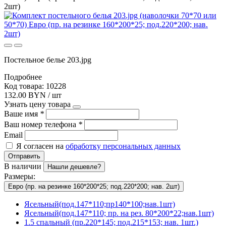
2шт)
Постельное белье 203.jpg
Подробнее
Код товара: 10228
132.00 BYN / шт
Узнать цену товара
Ваше имя
*
Ваш номер телефона
*
Email
Я согласен на
обработку персональных данных
Отправить
В наличии
Нашли дешевле?
Размеры:
Евро (пр. на резинке 160*200*25; под.220*200; нав. 2шт)
Ясельный(под.147*110;пр140*100;нав.1шт)
Ясельный(под.147*110; пр. на рез. 80*200*22;нав.1шт)
1.5 спальный (пр.220*145; под.215*153; нав. 1шт.)