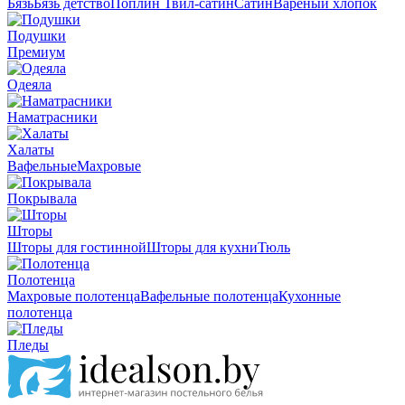
Бязь
Бязь детство
Поплин
Твил-сатин
Сатин
Вареный хлопок
Подушки
Премиум
Одеяла
Наматрасники
Халаты
Вафельные
Махровые
Покрывала
Шторы
Шторы для гостинной
Шторы для кухни
Тюль
Полотенца
Махровые полотенца
Вафельные полотенца
Кухонные
полотенца
Пледы