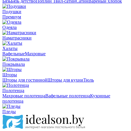
Бязь
Бязь детство
Поплин
Твил-сатин
Сатин
Вареный хлопок
Подушки
Премиум
Одеяла
Наматрасники
Халаты
Вафельные
Махровые
Покрывала
Шторы
Шторы для гостинной
Шторы для кухни
Тюль
Полотенца
Махровые полотенца
Вафельные полотенца
Кухонные
полотенца
Пледы