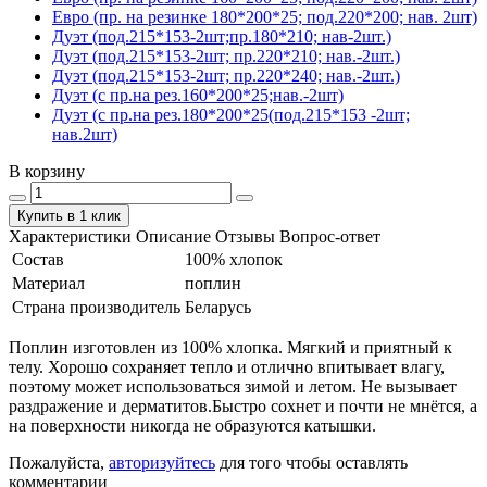
Евро (пр. на резинке 180*200*25; под.220*200; нав. 2шт)
Дуэт (под.215*153-2шт;пр.180*210; нав-2шт.)
Дуэт (под.215*153-2шт; пр.220*210; нав.-2шт.)
Дуэт (под.215*153-2шт; пр.220*240; нав.-2шт.)
Дуэт (с пр.на рез.160*200*25;нав.-2шт)
Дуэт (с пр.на рез.180*200*25(под.215*153 -2шт;
нав.2шт)
В корзину
Купить в 1 клик
Характеристики
Описание
Отзывы
Вопрос-ответ
Состав
100% хлопок
Материал
поплин
Страна производитель
Беларусь
Поплин изготовлен из 100% хлопка. Мягкий и приятный к
телу. Хорошо сохраняет тепло и отлично впитывает влагу,
поэтому может использоваться зимой и летом. Не вызывает
раздражение и дерматитов.Быстро сохнет и почти не мнётся, а
на поверхности никогда не образуются катышки.
Пожалуйста,
авторизуйтесь
для того чтобы оставлять
комментарии