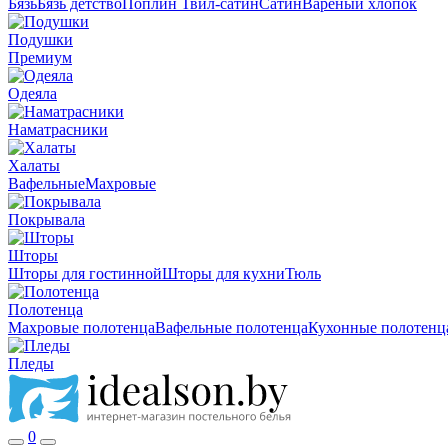
Бязь
Бязь детство
Поплин
Твил-сатин
Сатин
Вареный хлопок
Подушки
Премиум
Одеяла
Наматрасники
Халаты
Вафельные
Махровые
Покрывала
Шторы
Шторы для гостинной
Шторы для кухни
Тюль
Полотенца
Махровые полотенца
Вафельные полотенца
Кухонные полотенц
Пледы
0