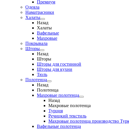
Премиум
Одеяла
Наматрасники
Халаты
Назад
Халаты
Вафельные
Махровые
Покрывала
Шторы
Назад
Шторы
Шторы для гостинной
Шторы для кухни
Тюль
Полотенца
Назад
Полотенца
Махровые полотенца
Назад
Махровые полотенца
Турция
Речицкий текстиль
Махровые полотенца производство Тур
Вафельные полотенца