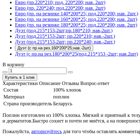
Евро (пр.220*210; под. 220*200; нав. 2шт)
Евро (пр. 220*240; под.220*200; нав. 2шт)
Евро (пр. на резинке 140*200*25; под.220*200; нав. 2шт.)
Евро (пр. на резинке 160*200*25; под.220*200; нав. 2шт)
Евро (пр. на резинке 180*200*25; под.220*200; нав. 2шт)
Дуэт (под.215*153-2шт;пр.180*210; нав-2шт.)
Дуэт (под.215*153-2шт; пр.220*210; нав.-2шт.)
Дуэт (под.215*153-2шт; пр.220*240; нав.-2шт.)
Дуэт (с пр.на рез.160*200*25;нав.-2шт)
Дуэт (с пр.на рез.180*200*25(под.215*153 -2шт; нав.2шт)
В корзину
Купить в 1 клик
Характеристики
Описание
Отзывы
Вопрос-ответ
Состав
100% хлопок
Материал
поплин
Страна производитель
Беларусь
Поплин изготовлен из 100% хлопка. Мягкий и приятный к телу.
и дерматитов.Быстро сохнет и почти не мнётся, а на поверхнос
Пожалуйста,
авторизуйтесь
для того чтобы оставлять коммента