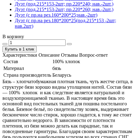
Дуэт (под.215*153-2шт; пр.220*240; нав.-2шт.)
Дуэт (под.215*153-2шт; пр.220*260; нав.-2шт.)
Дуэт (с пр.на рез.160*200*25;нав.-2шт)
Дуэт (с пр.на рез.180*200*25(под.215*153 -2шт;
нав.2шт)
В корзину
Купить в 1 клик
Характеристики
Описание
Отзывы
Вопрос-ответ
Состав
100% хлопок
Материал
бязь
Страна производитель
Беларусь
Бязь – хлопчатобумажная плотная ткань, чуть жестче ситца, в
структуре бязи хорошо видны утолщения нитей. Состав бязи
― 100% хлопок и как следствие является натуральной и
воздухопроницаемой тканью. В настоящее время бязь это
основной вид постельных тканей для пошива постельного
белья. Бязевое бельё, по свидетельству хозяек, выдерживает
бесконечное число стирок, хорошо гладится, к тому же стоит
сравнительно недорого. В зависимости от плотности
плетения, из бязи можно делать как парадные, так и
повседневные гарнитуры. Благодаря своим характеристикам
бязь пользуются наибольшим успехом во всех странах СНГ.