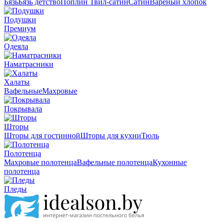
Бязь
Бязь детство
Поплин
Твил-сатин
Сатин
Вареный хлопок
Подушки
Премиум
Одеяла
Наматрасники
Халаты
Вафельные
Махровые
Покрывала
Шторы
Шторы для гостинной
Шторы для кухни
Тюль
Полотенца
Махровые полотенца
Вафельные полотенца
Кухонные
полотенца
Пледы