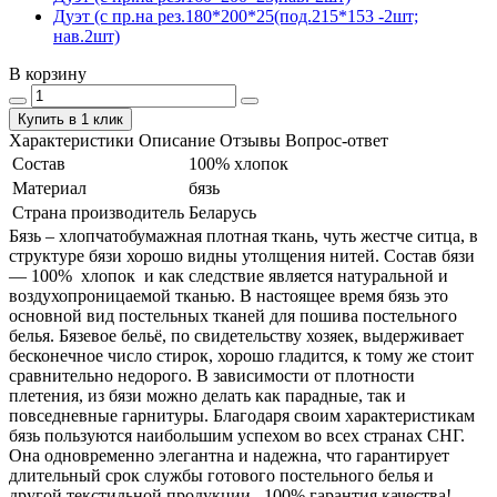
Дуэт (с пр.на рез.180*200*25(под.215*153 -2шт;
нав.2шт)
В корзину
Купить в 1 клик
Характеристики
Описание
Отзывы
Вопрос-ответ
Состав
100% хлопок
Материал
бязь
Страна производитель
Беларусь
Бязь – хлопчатобумажная плотная ткань, чуть жестче ситца, в
структуре бязи хорошо видны утолщения нитей. Состав бязи
― 100% хлопок и как следствие является натуральной и
воздухопроницаемой тканью. В настоящее время бязь это
основной вид постельных тканей для пошива постельного
белья. Бязевое бельё, по свидетельству хозяек, выдерживает
бесконечное число стирок, хорошо гладится, к тому же стоит
сравнительно недорого. В зависимости от плотности
плетения, из бязи можно делать как парадные, так и
повседневные гарнитуры. Благодаря своим характеристикам
бязь пользуются наибольшим успехом во всех странах СНГ.
Она одновременно элегантна и надежна, что гарантирует
длительный срок службы готового постельного белья и
другой текстильной продукции. 100% гарантия качества!