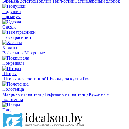
Бязь
Бязь детство
Поплин
Твил-сатин
Сатин
Вареный хлопок
Подушки
Премиум
Одеяла
Наматрасники
Халаты
Вафельные
Махровые
Покрывала
Шторы
Шторы для гостинной
Шторы для кухни
Тюль
Полотенца
Махровые полотенца
Вафельные полотенца
Кухонные
полотенца
Пледы