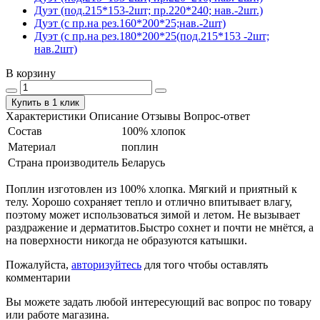
Дуэт (под.215*153-2шт; пр.220*240; нав.-2шт.)
Дуэт (с пр.на рез.160*200*25;нав.-2шт)
Дуэт (с пр.на рез.180*200*25(под.215*153 -2шт;
нав.2шт)
В корзину
Купить в 1 клик
Характеристики
Описание
Отзывы
Вопрос-ответ
Состав
100% хлопок
Материал
поплин
Страна производитель
Беларусь
Поплин изготовлен из 100% хлопка. Мягкий и приятный к
телу. Хорошо сохраняет тепло и отлично впитывает влагу,
поэтому может использоваться зимой и летом. Не вызывает
раздражение и дерматитов.Быстро сохнет и почти не мнётся, а
на поверхности никогда не образуются катышки.
Пожалуйста,
авторизуйтесь
для того чтобы оставлять
комментарии
Вы можете задать любой интересующий вас вопрос по товару
или работе магазина.