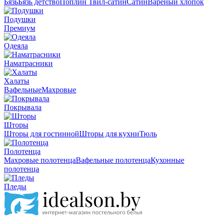
Бязь
Бязь детство
Поплин
Твил-сатин
Сатин
Вареный хлопок
Подушки
Премиум
Одеяла
Наматрасники
Халаты
Вафельные
Махровые
Покрывала
Шторы
Шторы для гостинной
Шторы для кухни
Тюль
Полотенца
Махровые полотенца
Вафельные полотенца
Кухонные
полотенца
Пледы