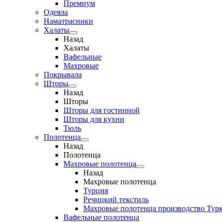
Премиум
Одеяла
Наматрасники
Халаты
Назад
Халаты
Вафельные
Махровые
Покрывала
Шторы
Назад
Шторы
Шторы для гостинной
Шторы для кухни
Тюль
Полотенца
Назад
Полотенца
Махровые полотенца
Назад
Махровые полотенца
Турция
Речицкий текстиль
Махровые полотенца производство Тур
Вафельные полотенца