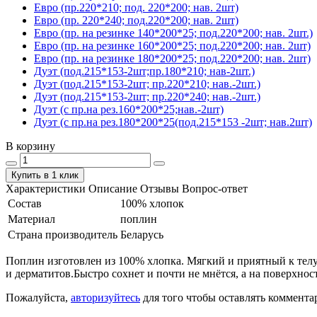
Евро (пр.220*210; под. 220*200; нав. 2шт)
Евро (пр. 220*240; под.220*200; нав. 2шт)
Евро (пр. на резинке 140*200*25; под.220*200; нав. 2шт.)
Евро (пр. на резинке 160*200*25; под.220*200; нав. 2шт)
Евро (пр. на резинке 180*200*25; под.220*200; нав. 2шт)
Дуэт (под.215*153-2шт;пр.180*210; нав-2шт.)
Дуэт (под.215*153-2шт; пр.220*210; нав.-2шт.)
Дуэт (под.215*153-2шт; пр.220*240; нав.-2шт.)
Дуэт (с пр.на рез.160*200*25;нав.-2шт)
Дуэт (с пр.на рез.180*200*25(под.215*153 -2шт; нав.2шт)
В корзину
Купить в 1 клик
Характеристики
Описание
Отзывы
Вопрос-ответ
Состав
100% хлопок
Материал
поплин
Страна производитель
Беларусь
Поплин изготовлен из 100% хлопка. Мягкий и приятный к телу.
и дерматитов.Быстро сохнет и почти не мнётся, а на поверхнос
Пожалуйста,
авторизуйтесь
для того чтобы оставлять коммента