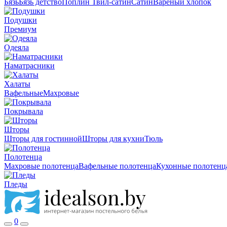
Бязь
Бязь детство
Поплин
Твил-сатин
Сатин
Вареный хлопок
Подушки
Премиум
Одеяла
Наматрасники
Халаты
Вафельные
Махровые
Покрывала
Шторы
Шторы для гостинной
Шторы для кухни
Тюль
Полотенца
Махровые полотенца
Вафельные полотенца
Кухонные полотенц
Пледы
0