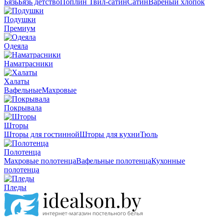
Бязь
Бязь детство
Поплин
Твил-сатин
Сатин
Вареный хлопок
Подушки
Премиум
Одеяла
Наматрасники
Халаты
Вафельные
Махровые
Покрывала
Шторы
Шторы для гостинной
Шторы для кухни
Тюль
Полотенца
Махровые полотенца
Вафельные полотенца
Кухонные
полотенца
Пледы