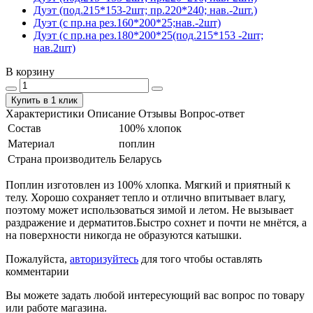
Дуэт (под.215*153-2шт; пр.220*240; нав.-2шт.)
Дуэт (с пр.на рез.160*200*25;нав.-2шт)
Дуэт (с пр.на рез.180*200*25(под.215*153 -2шт;
нав.2шт)
В корзину
Купить в 1 клик
Характеристики
Описание
Отзывы
Вопрос-ответ
Состав
100% хлопок
Материал
поплин
Страна производитель
Беларусь
Поплин изготовлен из 100% хлопка. Мягкий и приятный к
телу. Хорошо сохраняет тепло и отлично впитывает влагу,
поэтому может использоваться зимой и летом. Не вызывает
раздражение и дерматитов.Быстро сохнет и почти не мнётся, а
на поверхности никогда не образуются катышки.
Пожалуйста,
авторизуйтесь
для того чтобы оставлять
комментарии
Вы можете задать любой интересующий вас вопрос по товару
или работе магазина.