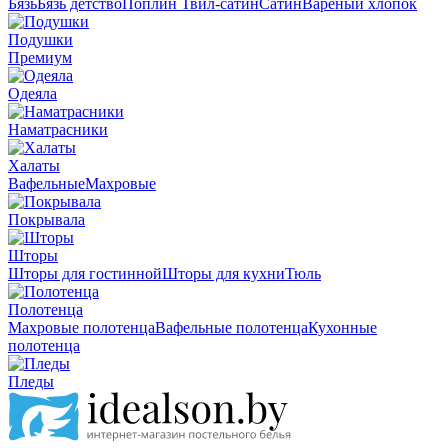
Бязь
Бязь детство
Поплин
Твил-сатин
Сатин
Вареный хлопок
Подушки
Премиум
Одеяла
Наматрасники
Халаты
Вафельные
Махровые
Покрывала
Шторы
Шторы для гостинной
Шторы для кухни
Тюль
Полотенца
Махровые полотенца
Вафельные полотенца
Кухонные
полотенца
Пледы