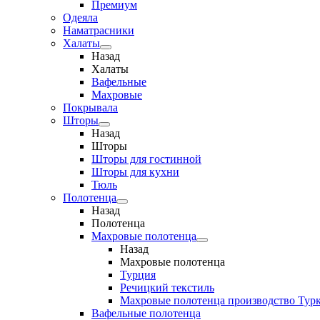
Премиум
Одеяла
Наматрасники
Халаты
Назад
Халаты
Вафельные
Махровые
Покрывала
Шторы
Назад
Шторы
Шторы для гостинной
Шторы для кухни
Тюль
Полотенца
Назад
Полотенца
Махровые полотенца
Назад
Махровые полотенца
Турция
Речицкий текстиль
Махровые полотенца производство Тур
Вафельные полотенца