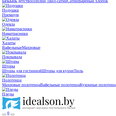
Бязь
Бязь детство
Поплин
Твил-сатин
Сатин
Вареный хлопок
Подушки
Премиум
Одеяла
Наматрасники
Халаты
Вафельные
Махровые
Покрывала
Шторы
Шторы для гостинной
Шторы для кухни
Тюль
Полотенца
Махровые полотенца
Вафельные полотенца
Кухонные полотенц
Пледы
0