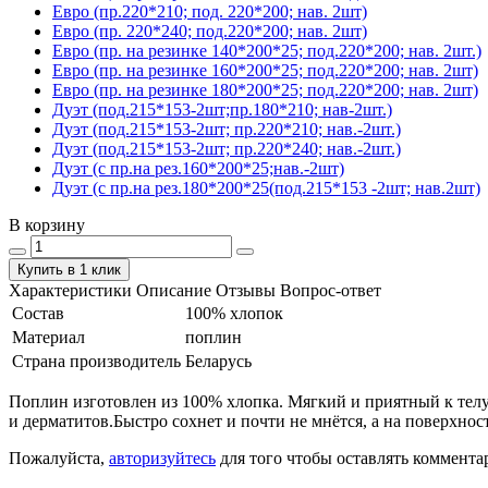
Евро (пр.220*210; под. 220*200; нав. 2шт)
Евро (пр. 220*240; под.220*200; нав. 2шт)
Евро (пр. на резинке 140*200*25; под.220*200; нав. 2шт.)
Евро (пр. на резинке 160*200*25; под.220*200; нав. 2шт)
Евро (пр. на резинке 180*200*25; под.220*200; нав. 2шт)
Дуэт (под.215*153-2шт;пр.180*210; нав-2шт.)
Дуэт (под.215*153-2шт; пр.220*210; нав.-2шт.)
Дуэт (под.215*153-2шт; пр.220*240; нав.-2шт.)
Дуэт (с пр.на рез.160*200*25;нав.-2шт)
Дуэт (с пр.на рез.180*200*25(под.215*153 -2шт; нав.2шт)
В корзину
Купить в 1 клик
Характеристики
Описание
Отзывы
Вопрос-ответ
Состав
100% хлопок
Материал
поплин
Страна производитель
Беларусь
Поплин изготовлен из 100% хлопка. Мягкий и приятный к телу.
и дерматитов.Быстро сохнет и почти не мнётся, а на поверхнос
Пожалуйста,
авторизуйтесь
для того чтобы оставлять коммента