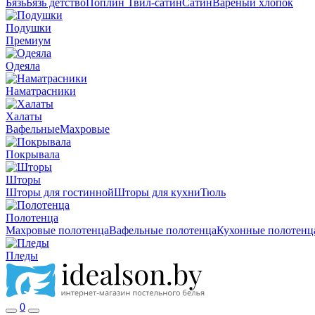
Бязь
Бязь детство
Поплин
Твил-сатин
Сатин
Вареный хлопок
Подушки
Премиум
Одеяла
Наматрасники
Халаты
Вафельные
Махровые
Покрывала
Шторы
Шторы для гостинной
Шторы для кухни
Тюль
Полотенца
Махровые полотенца
Вафельные полотенца
Кухонные полотенц
Пледы
0