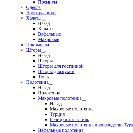
Премиум
Одеяла
Наматрасники
Халаты
Назад
Халаты
Вафельные
Махровые
Покрывала
Шторы
Назад
Шторы
Шторы для гостинной
Шторы для кухни
Тюль
Полотенца
Назад
Полотенца
Махровые полотенца
Назад
Махровые полотенца
Турция
Речицкий текстиль
Махровые полотенца производство Тур
Вафельные полотенца