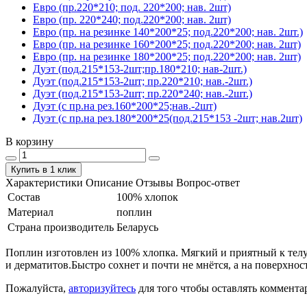
Евро (пр.220*210; под. 220*200; нав. 2шт)
Евро (пр. 220*240; под.220*200; нав. 2шт)
Евро (пр. на резинке 140*200*25; под.220*200; нав. 2шт.)
Евро (пр. на резинке 160*200*25; под.220*200; нав. 2шт)
Евро (пр. на резинке 180*200*25; под.220*200; нав. 2шт)
Дуэт (под.215*153-2шт;пр.180*210; нав-2шт.)
Дуэт (под.215*153-2шт; пр.220*210; нав.-2шт.)
Дуэт (под.215*153-2шт; пр.220*240; нав.-2шт.)
Дуэт (с пр.на рез.160*200*25;нав.-2шт)
Дуэт (с пр.на рез.180*200*25(под.215*153 -2шт; нав.2шт)
В корзину
Купить в 1 клик
Характеристики
Описание
Отзывы
Вопрос-ответ
Состав
100% хлопок
Материал
поплин
Страна производитель
Беларусь
Поплин изготовлен из 100% хлопка. Мягкий и приятный к телу.
и дерматитов.Быстро сохнет и почти не мнётся, а на поверхнос
Пожалуйста,
авторизуйтесь
для того чтобы оставлять коммента