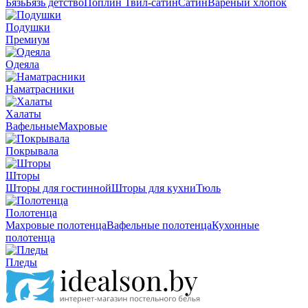
Бязь
Бязь детство
Поплин
Твил-сатин
Сатин
Вареный хлопок
Подушки
Премиум
Одеяла
Наматрасники
Халаты
Вафельные
Махровые
Покрывала
Шторы
Шторы для гостинной
Шторы для кухни
Тюль
Полотенца
Махровые полотенца
Вафельные полотенца
Кухонные
полотенца
Пледы