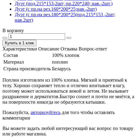
Дуэт (под.215*153-2шт; пр.220*240; нав.-2шт.)
Дуэт (с пр.на рез.160*200*25;нав.-2шт)
Дуэт (с пр.на рез.180*200*25(под.215*153 -2шт;
нав.2шт)
В корзину
Купить в 1 клик
Характеристики
Описание
Отзывы
Вопрос-ответ
Состав
100% хлопок
Материал
поплин
Страна производитель
Беларусь
Поплин изготовлен из 100% хлопка. Мягкий и приятный к
телу. Хорошо сохраняет тепло и отлично впитывает влагу,
поэтому может использоваться зимой и летом. Не вызывает
раздражение и дерматитов.Быстро сохнет и почти не мнётся, а
на поверхности никогда не образуются катышки.
Пожалуйста,
авторизуйтесь
для того чтобы оставлять
комментарии
Вы можете задать любой интересующий вас вопрос по товару
или работе магазина.