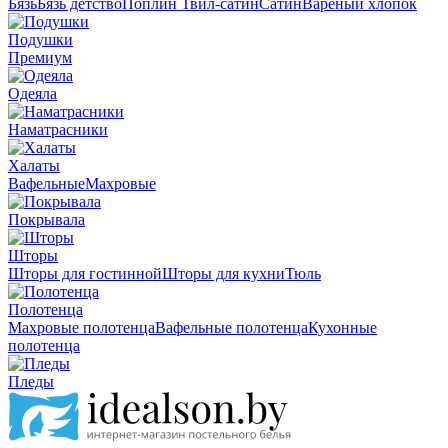
Бязь
Бязь детство
Поплин
Твил-сатин
Сатин
Вареный хлопок
Подушки
Премиум
Одеяла
Наматрасники
Халаты
Вафельные
Махровые
Покрывала
Шторы
Шторы для гостинной
Шторы для кухни
Тюль
Полотенца
Махровые полотенца
Вафельные полотенца
Кухонные
полотенца
Пледы