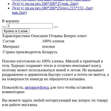
Дуэт (с пр.на рез.160*200*25;нав.-2шт)
Дуэт (с пр.на рез.180*200*25(под.215*153 -2шт;
нав.2шт)
В корзину
Купить в 1 клик
Характеристики
Описание
Отзывы
Вопрос-ответ
Состав
100% хлопок
Материал
поплин
Страна производитель
Беларусь
Поплин изготовлен из 100% хлопка. Мягкий и приятный к
телу. Хорошо сохраняет тепло и отлично впитывает влагу,
поэтому может использоваться зимой и летом. Не вызывает
раздражение и дерматитов.Быстро сохнет и почти не мнётся, а
на поверхности никогда не образуются катышки.
Пожалуйста,
авторизуйтесь
для того чтобы оставлять
комментарии
Вы можете задать любой интересующий вас вопрос по товару
или работе магазина.