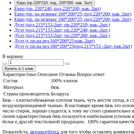
Евро (пр.220*210; под. 220*200; нав. 2шт)
Евро (пр. 220*240; под.220*200; нав. 2шт)
Евро (пр. на резинке 160*200*25; под.220*200; нав. 2шт)
Евро (пр. на резинке 180*200*25; под.220*200; нав. 2шт)
Дуэт (под.215*153-2шт; пр.220*210; нав.-2шт.)
Дуэт (под.215*153-2шт; пр.220*240; нав.-2шт.)
Дуэт (под.215*153-2шт; пр.220*260; нав.-2шт.)
Дуэт (с пр.на рез.160*200*25;нав.-2шт)
Дуэт (с пр.на рез.180*200*25(под.215*153 -2шт; нав.2шт)
В корзину
Купить в 1 клик
Характеристики
Описание
Отзывы
Вопрос-ответ
Состав
100% хлопок
Материал
бязь
Страна производитель
Беларусь
Бязь – хлопчатобумажная плотная ткань, чуть жестче ситца, в
воздухопроницаемой тканью. В настоящее время бязь это основ
число стирок, хорошо гладится, к тому же стоит сравнительно 
своим характеристикам бязь пользуются наибольшим успехом в
белья и другой текстильной продукции. 100% гарантия качеств
Пожалуйста,
авторизуйтесь
для того чтобы оставлять коммента