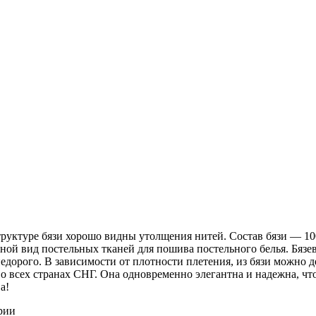
 структуре бязи хорошо видны утолщения нитей. Состав бязи ― 1
ной вид постельных тканей для пошива постельного белья. Бязев
недорого. В зависимости от плотности плетения, из бязи можно 
о всех странах СНГ. Она одновременно элегантна и надежна, чт
а!
рии