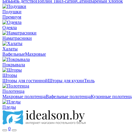
Бязь
Бязь детство
Поплин
Твил-сатин
Сатин
Вареный хлопок
Подушки
Премиум
Одеяла
Наматрасники
Халаты
Вафельные
Махровые
Покрывала
Шторы
Шторы для гостинной
Шторы для кухни
Тюль
Полотенца
Махровые полотенца
Вафельные полотенца
Кухонные полотенц
Пледы
0