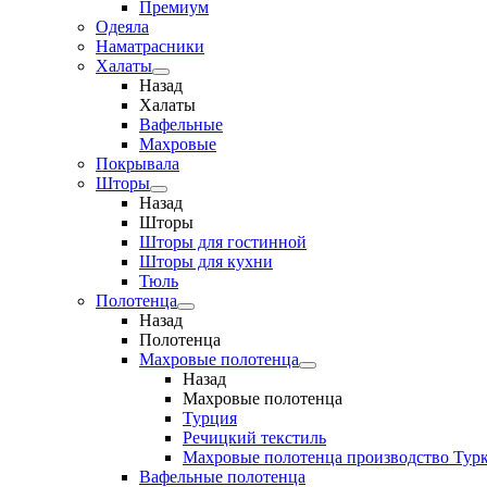
Премиум
Одеяла
Наматрасники
Халаты
Назад
Халаты
Вафельные
Махровые
Покрывала
Шторы
Назад
Шторы
Шторы для гостинной
Шторы для кухни
Тюль
Полотенца
Назад
Полотенца
Махровые полотенца
Назад
Махровые полотенца
Турция
Речицкий текстиль
Махровые полотенца производство Тур
Вафельные полотенца