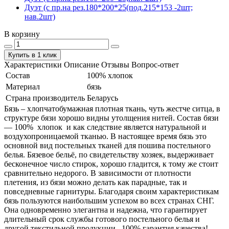
Дуэт (с пр.на рез.180*200*25(под.215*153 -2шт;
нав.2шт)
В корзину
Купить в 1 клик
Характеристики
Описание
Отзывы
Вопрос-ответ
Состав
100% хлопок
Материал
бязь
Страна производитель
Беларусь
Бязь – хлопчатобумажная плотная ткань, чуть жестче ситца, в
структуре бязи хорошо видны утолщения нитей. Состав бязи
― 100% хлопок и как следствие является натуральной и
воздухопроницаемой тканью. В настоящее время бязь это
основной вид постельных тканей для пошива постельного
белья. Бязевое бельё, по свидетельству хозяек, выдерживает
бесконечное число стирок, хорошо гладится, к тому же стоит
сравнительно недорого. В зависимости от плотности
плетения, из бязи можно делать как парадные, так и
повседневные гарнитуры. Благодаря своим характеристикам
бязь пользуются наибольшим успехом во всех странах СНГ.
Она одновременно элегантна и надежна, что гарантирует
длительный срок службы готового постельного белья и
другой текстильной продукции. 100% гарантия качества!