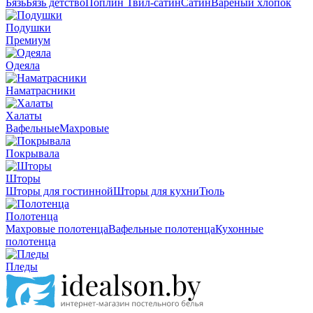
Бязь
Бязь детство
Поплин
Твил-сатин
Сатин
Вареный хлопок
Подушки
Премиум
Одеяла
Наматрасники
Халаты
Вафельные
Махровые
Покрывала
Шторы
Шторы для гостинной
Шторы для кухни
Тюль
Полотенца
Махровые полотенца
Вафельные полотенца
Кухонные
полотенца
Пледы