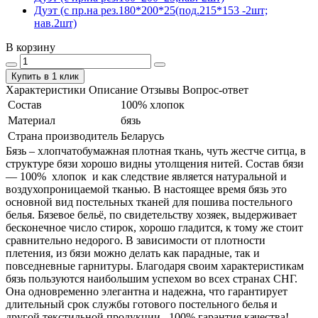
Дуэт (с пр.на рез.180*200*25(под.215*153 -2шт;
нав.2шт)
В корзину
Купить в 1 клик
Характеристики
Описание
Отзывы
Вопрос-ответ
Состав
100% хлопок
Материал
бязь
Страна производитель
Беларусь
Бязь – хлопчатобумажная плотная ткань, чуть жестче ситца, в
структуре бязи хорошо видны утолщения нитей. Состав бязи
― 100% хлопок и как следствие является натуральной и
воздухопроницаемой тканью. В настоящее время бязь это
основной вид постельных тканей для пошива постельного
белья. Бязевое бельё, по свидетельству хозяек, выдерживает
бесконечное число стирок, хорошо гладится, к тому же стоит
сравнительно недорого. В зависимости от плотности
плетения, из бязи можно делать как парадные, так и
повседневные гарнитуры. Благодаря своим характеристикам
бязь пользуются наибольшим успехом во всех странах СНГ.
Она одновременно элегантна и надежна, что гарантирует
длительный срок службы готового постельного белья и
другой текстильной продукции. 100% гарантия качества!