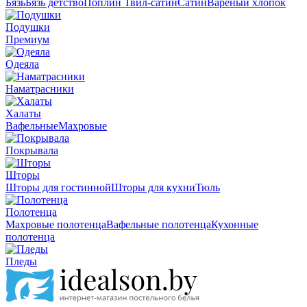
Бязь
Бязь детство
Поплин
Твил-сатин
Сатин
Вареный хлопок
Подушки
Премиум
Одеяла
Наматрасники
Халаты
Вафельные
Махровые
Покрывала
Шторы
Шторы для гостинной
Шторы для кухни
Тюль
Полотенца
Махровые полотенца
Вафельные полотенца
Кухонные
полотенца
Пледы