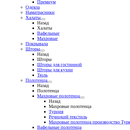
Премиум
Одеяла
Наматрасники
Халаты
Назад
Халаты
Вафельные
Махровые
Покрывала
Шторы
Назад
Шторы
Шторы для гостинной
Шторы для кухни
Тюль
Полотенца
Назад
Полотенца
Махровые полотенца
Назад
Махровые полотенца
Турция
Речицкий текстиль
Махровые полотенца производство Тур
Вафельные полотенца