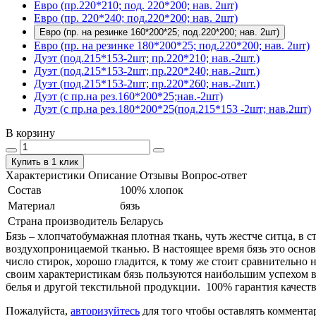
Евро (пр.220*210; под. 220*200; нав. 2шт)
Евро (пр. 220*240; под.220*200; нав. 2шт)
Евро (пр. на резинке 160*200*25; под.220*200; нав. 2шт)
Евро (пр. на резинке 180*200*25; под.220*200; нав. 2шт)
Дуэт (под.215*153-2шт; пр.220*210; нав.-2шт.)
Дуэт (под.215*153-2шт; пр.220*240; нав.-2шт.)
Дуэт (под.215*153-2шт; пр.220*260; нав.-2шт.)
Дуэт (с пр.на рез.160*200*25;нав.-2шт)
Дуэт (с пр.на рез.180*200*25(под.215*153 -2шт; нав.2шт)
В корзину
Купить в 1 клик
Характеристики
Описание
Отзывы
Вопрос-ответ
Состав
100% хлопок
Материал
бязь
Страна производитель
Беларусь
Бязь – хлопчатобумажная плотная ткань, чуть жестче ситца, в
воздухопроницаемой тканью. В настоящее время бязь это основ
число стирок, хорошо гладится, к тому же стоит сравнительно 
своим характеристикам бязь пользуются наибольшим успехом в
белья и другой текстильной продукции. 100% гарантия качеств
Пожалуйста,
авторизуйтесь
для того чтобы оставлять коммента