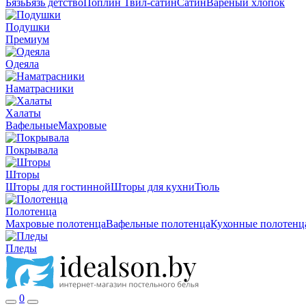
Бязь
Бязь детство
Поплин
Твил-сатин
Сатин
Вареный хлопок
Подушки
Премиум
Одеяла
Наматрасники
Халаты
Вафельные
Махровые
Покрывала
Шторы
Шторы для гостинной
Шторы для кухни
Тюль
Полотенца
Махровые полотенца
Вафельные полотенца
Кухонные полотенц
Пледы
0