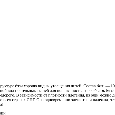
 структуре бязи хорошо видны утолщения нитей. Состав бязи ― 1
ной вид постельных тканей для пошива постельного белья. Бязев
недорого. В зависимости от плотности плетения, из бязи можно 
о всех странах СНГ. Она одновременно элегантна и надежна, чт
а!
рии