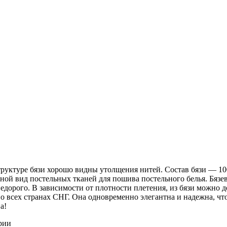
 структуре бязи хорошо видны утолщения нитей. Состав бязи ― 1
ной вид постельных тканей для пошива постельного белья. Бязев
недорого. В зависимости от плотности плетения, из бязи можно 
о всех странах СНГ. Она одновременно элегантна и надежна, чт
а!
рии