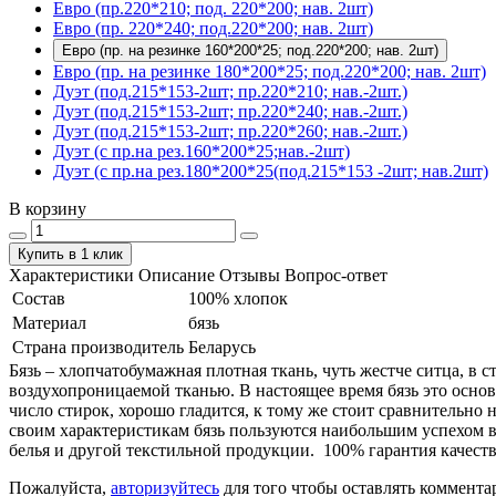
Евро (пр.220*210; под. 220*200; нав. 2шт)
Евро (пр. 220*240; под.220*200; нав. 2шт)
Евро (пр. на резинке 160*200*25; под.220*200; нав. 2шт)
Евро (пр. на резинке 180*200*25; под.220*200; нав. 2шт)
Дуэт (под.215*153-2шт; пр.220*210; нав.-2шт.)
Дуэт (под.215*153-2шт; пр.220*240; нав.-2шт.)
Дуэт (под.215*153-2шт; пр.220*260; нав.-2шт.)
Дуэт (с пр.на рез.160*200*25;нав.-2шт)
Дуэт (с пр.на рез.180*200*25(под.215*153 -2шт; нав.2шт)
В корзину
Купить в 1 клик
Характеристики
Описание
Отзывы
Вопрос-ответ
Состав
100% хлопок
Материал
бязь
Страна производитель
Беларусь
Бязь – хлопчатобумажная плотная ткань, чуть жестче ситца, в
воздухопроницаемой тканью. В настоящее время бязь это основ
число стирок, хорошо гладится, к тому же стоит сравнительно 
своим характеристикам бязь пользуются наибольшим успехом в
белья и другой текстильной продукции. 100% гарантия качеств
Пожалуйста,
авторизуйтесь
для того чтобы оставлять коммента