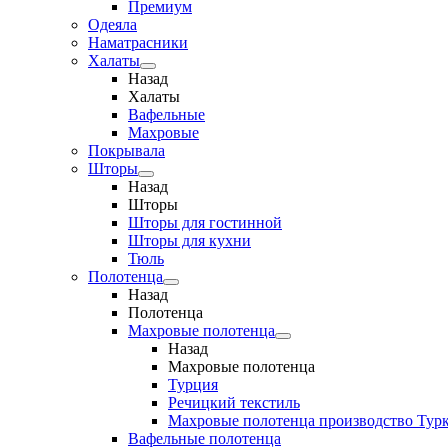
Премиум
Одеяла
Наматрасники
Халаты
Назад
Халаты
Вафельные
Махровые
Покрывала
Шторы
Назад
Шторы
Шторы для гостинной
Шторы для кухни
Тюль
Полотенца
Назад
Полотенца
Махровые полотенца
Назад
Махровые полотенца
Турция
Речицкий текстиль
Махровые полотенца производство Тур
Вафельные полотенца