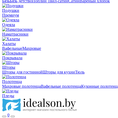
Бязь
Бязь детство
Поплин
Твил-сатин
Сатин
Вареный хлопок
Подушки
Премиум
Одеяла
Наматрасники
Халаты
Вафельные
Махровые
Покрывала
Шторы
Шторы для гостинной
Шторы для кухни
Тюль
Полотенца
Махровые полотенца
Вафельные полотенца
Кухонные полотенц
Пледы
0