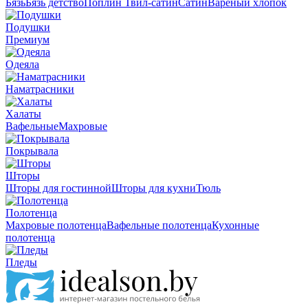
Бязь
Бязь детство
Поплин
Твил-сатин
Сатин
Вареный хлопок
Подушки
Премиум
Одеяла
Наматрасники
Халаты
Вафельные
Махровые
Покрывала
Шторы
Шторы для гостинной
Шторы для кухни
Тюль
Полотенца
Махровые полотенца
Вафельные полотенца
Кухонные
полотенца
Пледы