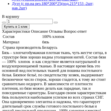
Дуэт (с пр.на рез.180*200*25(под.215*153 -2шт;
нав.2шт)
В корзину
Купить в 1 клик
Характеристики
Описание
Отзывы
Вопрос-ответ
Состав
100% хлопок
Материал
бязь
Страна производитель
Беларусь
Бязь – хлопчатобумажная плотная ткань, чуть жестче ситца, в
структуре бязи хорошо видны утолщения нитей. Состав бязи
― 100% хлопок и как следствие является натуральной и
воздухопроницаемой тканью. В настоящее время бязь это
основной вид постельных тканей для пошива постельного
белья. Бязевое бельё, по свидетельству хозяек, выдерживает
бесконечное число стирок, хорошо гладится, к тому же стоит
сравнительно недорого. В зависимости от плотности
плетения, из бязи можно делать как парадные, так и
повседневные гарнитуры. Благодаря своим характеристикам
бязь пользуются наибольшим успехом во всех странах СНГ.
Она одновременно элегантна и надежна, что гарантирует
длительный срок службы готового постельного белья и
другой текстильной продукции. 100% гарантия качества!