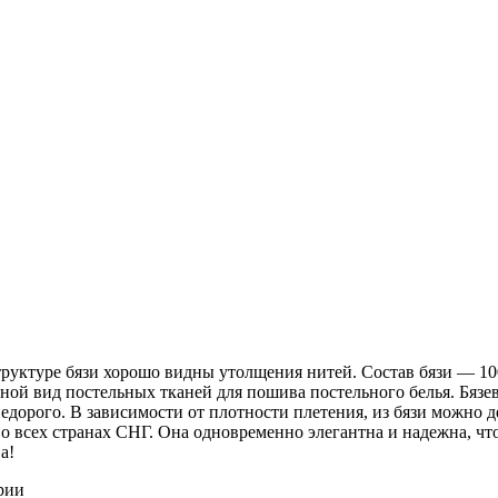
 структуре бязи хорошо видны утолщения нитей. Состав бязи ― 1
ной вид постельных тканей для пошива постельного белья. Бязев
недорого. В зависимости от плотности плетения, из бязи можно 
о всех странах СНГ. Она одновременно элегантна и надежна, чт
а!
рии