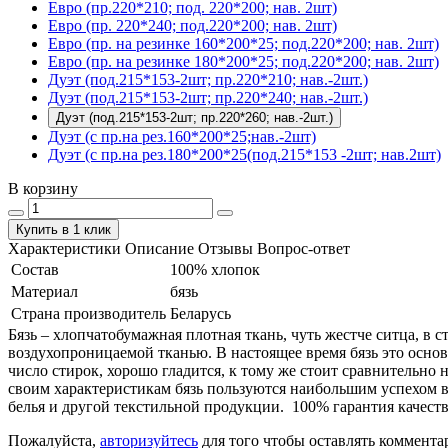
Евро (пр.220*210; под. 220*200; нав. 2шт)
Евро (пр. 220*240; под.220*200; нав. 2шт)
Евро (пр. на резинке 160*200*25; под.220*200; нав. 2шт)
Евро (пр. на резинке 180*200*25; под.220*200; нав. 2шт)
Дуэт (под.215*153-2шт; пр.220*210; нав.-2шт.)
Дуэт (под.215*153-2шт; пр.220*240; нав.-2шт.)
Дуэт (под.215*153-2шт; пр.220*260; нав.-2шт.)
Дуэт (с пр.на рез.160*200*25;нав.-2шт)
Дуэт (с пр.на рез.180*200*25(под.215*153 -2шт; нав.2шт)
В корзину
Купить в 1 клик
Характеристики
Описание
Отзывы
Вопрос-ответ
Состав
100% хлопок
Материал
бязь
Страна производитель
Беларусь
Бязь – хлопчатобумажная плотная ткань, чуть жестче ситца, в
воздухопроницаемой тканью. В настоящее время бязь это основ
число стирок, хорошо гладится, к тому же стоит сравнительно 
своим характеристикам бязь пользуются наибольшим успехом в
белья и другой текстильной продукции. 100% гарантия качеств
Пожалуйста,
авторизуйтесь
для того чтобы оставлять коммента