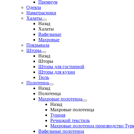
Премиум
Одеяла
Наматрасники
Халаты
Назад
Халаты
Вафельные
Махровые
Покрывала
Шторы
Назад
Шторы
Шторы для гостинной
Шторы для кухни
Тюль
Полотенца
Назад
Полотенца
Махровые полотенца
Назад
Махровые полотенца
Турция
Речицкий текстиль
Махровые полотенца производство Тур
Вафельные полотенца