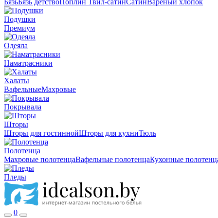
Бязь
Бязь детство
Поплин
Твил-сатин
Сатин
Вареный хлопок
Подушки
Премиум
Одеяла
Наматрасники
Халаты
Вафельные
Махровые
Покрывала
Шторы
Шторы для гостинной
Шторы для кухни
Тюль
Полотенца
Махровые полотенца
Вафельные полотенца
Кухонные полотенц
Пледы
0