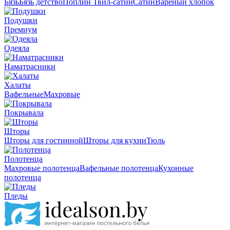
Бязь
Бязь детство
Поплин
Твил-сатин
Сатин
Вареный хлопок
Подушки
Премиум
Одеяла
Наматрасники
Халаты
Вафельные
Махровые
Покрывала
Шторы
Шторы для гостинной
Шторы для кухни
Тюль
Полотенца
Махровые полотенца
Вафельные полотенца
Кухонные
полотенца
Пледы