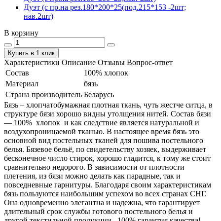
Дуэт (с пр.на рез.180*200*25(под.215*153 -2шт;
нав.2шт)
В корзину
Купить в 1 клик
Характеристики
Описание
Отзывы
Вопрос-ответ
Состав
100% хлопок
Материал
бязь
Страна производитель
Беларусь
Бязь – хлопчатобумажная плотная ткань, чуть жестче ситца, в
структуре бязи хорошо видны утолщения нитей. Состав бязи
― 100% хлопок и как следствие является натуральной и
воздухопроницаемой тканью. В настоящее время бязь это
основной вид постельных тканей для пошива постельного
белья. Бязевое бельё, по свидетельству хозяек, выдерживает
бесконечное число стирок, хорошо гладится, к тому же стоит
сравнительно недорого. В зависимости от плотности
плетения, из бязи можно делать как парадные, так и
повседневные гарнитуры. Благодаря своим характеристикам
бязь пользуются наибольшим успехом во всех странах СНГ.
Она одновременно элегантна и надежна, что гарантирует
длительный срок службы готового постельного белья и
другой текстильной продукции. 100% гарантия качества!