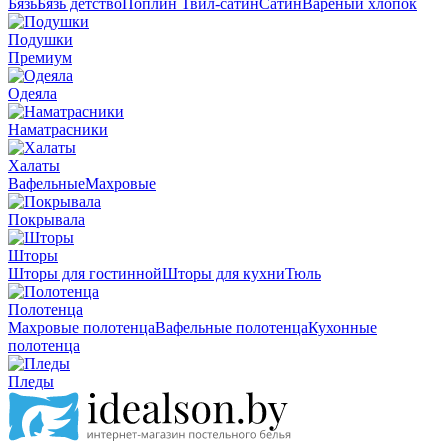
Бязь
Бязь детство
Поплин
Твил-сатин
Сатин
Вареный хлопок
Подушки
Премиум
Одеяла
Наматрасники
Халаты
Вафельные
Махровые
Покрывала
Шторы
Шторы для гостинной
Шторы для кухни
Тюль
Полотенца
Махровые полотенца
Вафельные полотенца
Кухонные
полотенца
Пледы