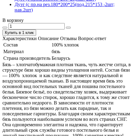
Дуэт (с пр.на рез.180*200*25(под.215*153 -2шт;
нав.2шт)
В корзину
Купить в 1 клик
Характеристики
Описание
Отзывы
Вопрос-ответ
Состав
100% хлопок
Материал
бязь
Страна производитель
Беларусь
Бязь – хлопчатобумажная плотная ткань, чуть жестче ситца, в
структуре бязи хорошо видны утолщения нитей. Состав бязи
― 100% хлопок и как следствие является натуральной и
воздухопроницаемой тканью. В настоящее время бязь это
основной вид постельных тканей для пошива постельного
белья. Бязевое бельё, по свидетельству хозяек, выдерживает
бесконечное число стирок, хорошо гладится, к тому же стоит
сравнительно недорого. В зависимости от плотности
плетения, из бязи можно делать как парадные, так и
повседневные гарнитуры. Благодаря своим характеристикам
бязь пользуются наибольшим успехом во всех странах СНГ.
Она одновременно элегантна и надежна, что гарантирует
длительный срок службы готового постельного белья и
другой текстильной продукции. 100% гарантия качества!