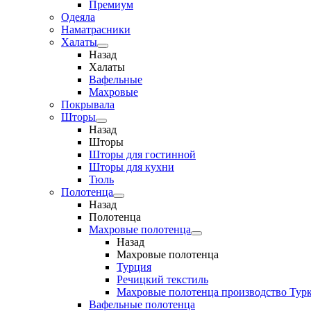
Премиум
Одеяла
Наматрасники
Халаты
Назад
Халаты
Вафельные
Махровые
Покрывала
Шторы
Назад
Шторы
Шторы для гостинной
Шторы для кухни
Тюль
Полотенца
Назад
Полотенца
Махровые полотенца
Назад
Махровые полотенца
Турция
Речицкий текстиль
Махровые полотенца производство Тур
Вафельные полотенца