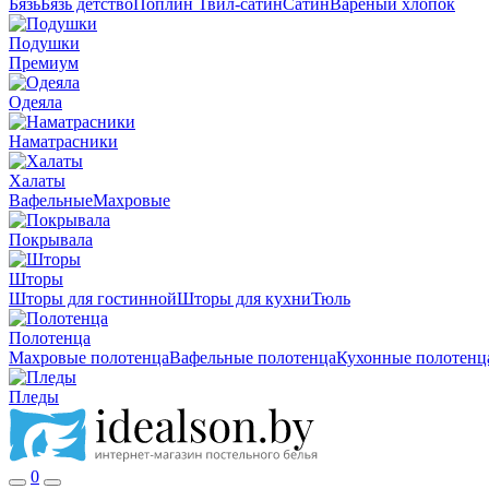
Бязь
Бязь детство
Поплин
Твил-сатин
Сатин
Вареный хлопок
Подушки
Премиум
Одеяла
Наматрасники
Халаты
Вафельные
Махровые
Покрывала
Шторы
Шторы для гостинной
Шторы для кухни
Тюль
Полотенца
Махровые полотенца
Вафельные полотенца
Кухонные полотенц
Пледы
0