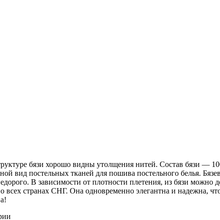
 структуре бязи хорошо видны утолщения нитей. Состав бязи ― 1
ной вид постельных тканей для пошива постельного белья. Бязев
недорого. В зависимости от плотности плетения, из бязи можно 
о всех странах СНГ. Она одновременно элегантна и надежна, чт
а!
рии