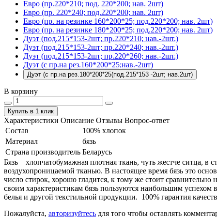
Евро (пр.220*210; под. 220*200; нав. 2шт)
Евро (пр. 220*240; под.220*200; нав. 2шт)
Евро (пр. на резинке 160*200*25; под.220*200; нав. 2шт)
Евро (пр. на резинке 180*200*25; под.220*200; нав. 2шт)
Дуэт (под.215*153-2шт; пр.220*210; нав.-2шт.)
Дуэт (под.215*153-2шт; пр.220*240; нав.-2шт.)
Дуэт (под.215*153-2шт; пр.220*260; нав.-2шт.)
Дуэт (с пр.на рез.160*200*25;нав.-2шт)
Дуэт (с пр.на рез.180*200*25(под.215*153 -2шт; нав.2шт)
В корзину
Купить в 1 клик
Характеристики
Описание
Отзывы
Вопрос-ответ
Состав
100% хлопок
Материал
бязь
Страна производитель
Беларусь
Бязь – хлопчатобумажная плотная ткань, чуть жестче ситца, в
воздухопроницаемой тканью. В настоящее время бязь это основ
число стирок, хорошо гладится, к тому же стоит сравнительно 
своим характеристикам бязь пользуются наибольшим успехом в
белья и другой текстильной продукции. 100% гарантия качеств
Пожалуйста,
авторизуйтесь
для того чтобы оставлять коммента