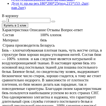
Дуэт (с пр.на рез.180*200*25(под.215*153 -2шт;
нав.2шт)
В корзину
Купить в 1 клик
Характеристики
Описание
Отзывы
Вопрос-ответ
Состав
100% хлопок
Материал
бязь
Страна производитель
Беларусь
Бязь – хлопчатобумажная плотная ткань, чуть жестче ситца, в
структуре бязи хорошо видны утолщения нитей. Состав бязи
― 100% хлопок и как следствие является натуральной и
воздухопроницаемой тканью. В настоящее время бязь это
основной вид постельных тканей для пошива постельного
белья. Бязевое бельё, по свидетельству хозяек, выдерживает
бесконечное число стирок, хорошо гладится, к тому же стоит
сравнительно недорого. В зависимости от плотности
плетения, из бязи можно делать как парадные, так и
повседневные гарнитуры. Благодаря своим характеристикам
бязь пользуются наибольшим успехом во всех странах СНГ.
Она одновременно элегантна и надежна, что гарантирует
длительный срок службы готового постельного белья и
другой текстильной продукции. 100% гарантия качества!