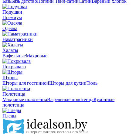
Бязь
Бязь детство
Поплин
Твил-сатин
Сатин
Вареный хлопок
Подушки
Премиум
Одеяла
Наматрасники
Халаты
Вафельные
Махровые
Покрывала
Шторы
Шторы для гостинной
Шторы для кухни
Тюль
Полотенца
Махровые полотенца
Вафельные полотенца
Кухонные
полотенца
Пледы